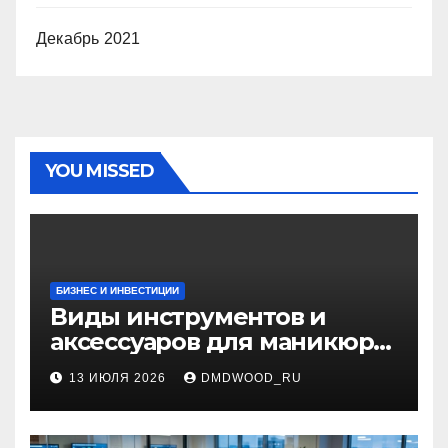
Декабрь 2021
YOU MISSED
БИЗНЕС И ИНВЕСТИЦИИ
Виды инструментов и
аксессуаров для маникюра
и педикюра
13 ИЮЛЯ 2026
DMDWOOD_RU