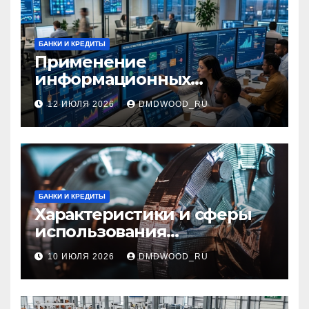
БАНКИ И КРЕДИТЫ
Применение
информационных
технологий и системная
12 ИЮЛЯ 2026
DMDWOOD_RU
интеграция в бизнес-
процессах
БАНКИ И КРЕДИТЫ
Характеристики и сферы
использования
межфланцевых
10 ИЮЛЯ 2026
DMDWOOD_RU
огнезащитных
самоклеящихся лент