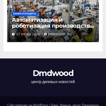
БАНКИ И КРЕДИТЫ
Автоматизация и
роботизация производства:
технологии, внедрение и
12 ИЮНЯ 2026
DMDWOOD_RU
эксплуатационные аспекты
Dmdwood
центр деловых новостей
Сайт работает на WordPress
|
Тема: Newsup, автор
Themeansar