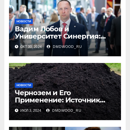
НОВОСТИ
Вадим Лобов и
Университет Синергия:
Современные Подходы к
ОКТ 30, 2024
DMDWOOD_RU
Образованию
НОВОСТИ
Чернозем и Его
Применение: Источник
Плодородия
ИЮЛ 3, 2024
DMDWOOD_RU