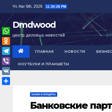
Перейти
Чт. Авг 6th, 2026
11:30:29 PM
к
содержимому
Dmdwood
центр деловых новостей
W
h
O
ГЛАВНАЯ
НОВОСТИ
БИЗНЕС
a
d
T
t
НОУТБУКИ И ПЛАНШЕТЫ
n
e
V
s
o
l
i
A
V
k
e
b
p
K
l
О
g
e
p
БАНКИ И КРЕДИТЫ
a
т
r
r
Банковские пар
s
п
a