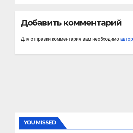
интеграция в
огн
бизнес-процессах
сам
лен
Добавить комментарий
Для отправки комментария вам необходимо
автор
YOU MISSED