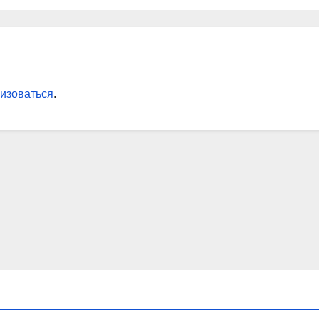
езащитных
аспекты
оклеящихся
т
изоваться
.