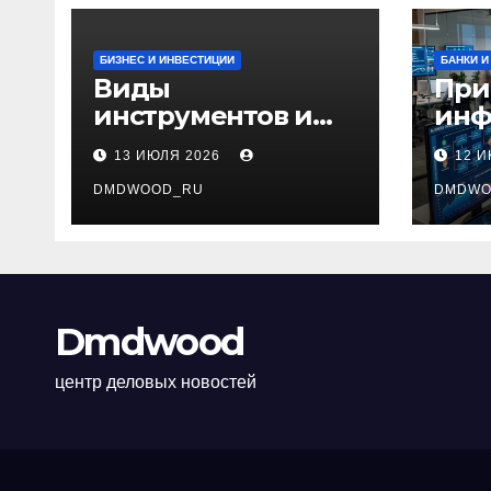
БИЗНЕС И ИНВЕСТИЦИИ
БАНКИ И
Виды
При
инструментов и
инф
аксессуаров для
тех
13 ИЮЛЯ 2026
12 
маникюра и
сис
педикюра
DMDWOOD_RU
инт
DMDWO
биз
Dmdwood
центр деловых новостей