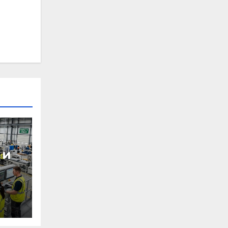
 и
ные