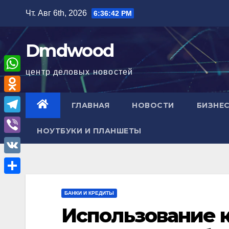
Перейти
Чт. Авг 6th, 2026
6:36:43 PM
к
содержимому
Dmdwood
центр деловых новостей
W
h
O
ГЛАВНАЯ
НОВОСТИ
БИЗНЕС
a
d
T
t
НОУТБУКИ И ПЛАНШЕТЫ
n
e
V
s
o
l
i
A
V
k
e
b
p
K
l
О
g
e
p
БАНКИ И КРЕДИТЫ
a
т
r
r
Использование 
s
п
a