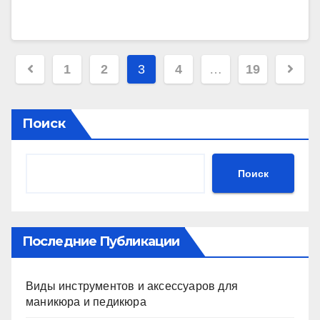
Пагинация
1
2
3
4
…
19
записей
Поиск
Поиск
Последние Публикации
Виды инструментов и аксессуаров для
маникюра и педикюра