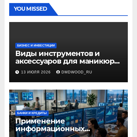
YOU MISSED
БИЗНЕС И ИНВЕСТИЦИИ
Виды инструментов и
аксессуаров для маникюра
и педикюра
13 ИЮЛЯ 2026
DMDWOOD_RU
БАНКИ И КРЕДИТЫ
Применение
информационных
технологий и системная