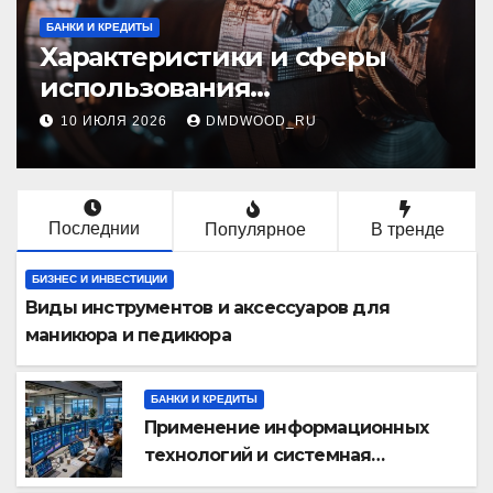
БАНКИ И КРЕДИТЫ
Характеристики и сферы
использования
межфланцевых
10 ИЮЛЯ 2026
DMDWOOD_RU
огнезащитных
самоклеящихся лент
Последнии
Популярное
В тренде
БИЗНЕС И ИНВЕСТИЦИИ
Виды инструментов и аксессуаров для
маникюра и педикюра
БАНКИ И КРЕДИТЫ
Применение информационных
технологий и системная
интеграция в бизнес-процессах