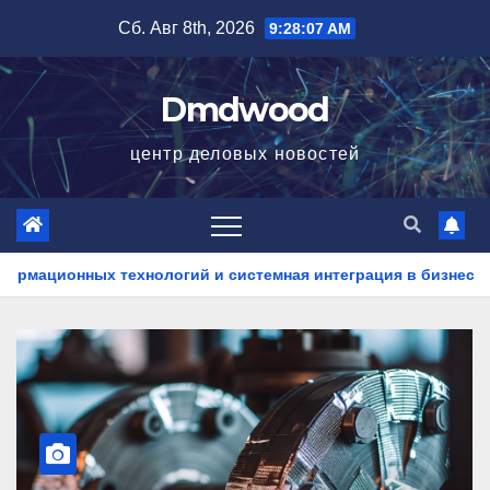
Перейти
Сб. Авг 8th, 2026
9:28:08 AM
к
содержимому
Dmdwood
центр деловых новостей
огий и системная интеграция в бизнес-процессах
Хара