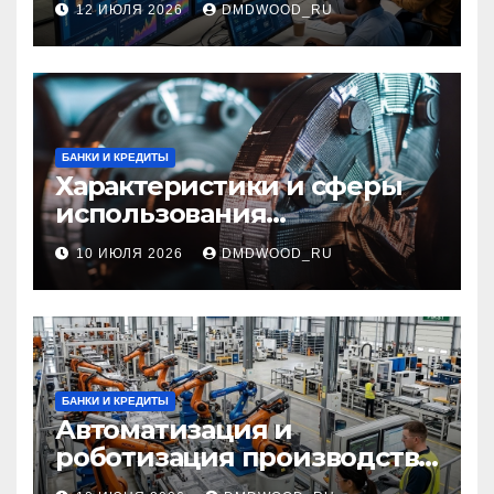
12 ИЮЛЯ 2026
DMDWOOD_RU
интеграция в бизнес-
процессах
БАНКИ И КРЕДИТЫ
Характеристики и сферы
использования
межфланцевых
10 ИЮЛЯ 2026
DMDWOOD_RU
огнезащитных
самоклеящихся лент
БАНКИ И КРЕДИТЫ
Автоматизация и
роботизация производства:
технологии, внедрение и