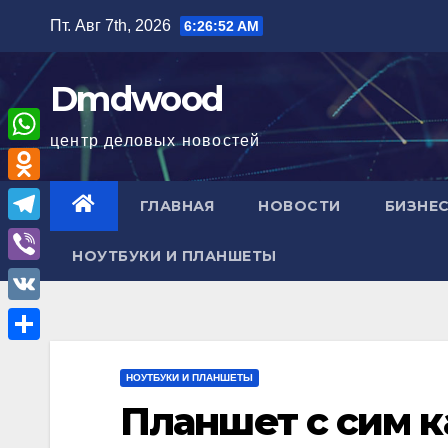
Перейти
Пт. Авг 7th, 2026
6:26:54 AM
к
содержимому
Dmdwood
центр деловых новостей
W
h
O
ГЛАВНАЯ
НОВОСТИ
БИЗНЕС
a
d
T
t
НОУТБУКИ И ПЛАНШЕТЫ
n
e
V
s
o
l
i
A
V
k
e
b
p
K
l
О
g
e
p
НОУТБУКИ И ПЛАНШЕТЫ
a
т
r
r
Планшет с сим к
s
п
a