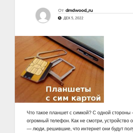
s
р
m
От
dmdwood_ru
n
а
ДЕК 5, 2022
i
в
k
и
i
т
ь
Что такое планшет с симкой? С одной стороны 
огромный телефон. Как не смотри, устройство
— люди, решившие, что интернет они будут полу