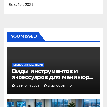
Декабрь 2021
YOU MISSED
БИЗНЕС И ИНВЕСТИЦИИ
Виды инструментов и
аксессуаров для маникюра
и педикюра
13 ИЮЛЯ 2026
DMDWOOD_RU