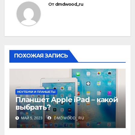
От
dmdwood_ru
ПОХОЖАЯ ЗАПИСЬ
НОУТБУКИ И ПЛАНШЕТЫ
Планшет Apple iPad – какой
выбрать?
МАЙ 5, 2023
DMDWOOD_RU