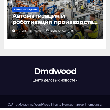
БАНКИ И КРЕДИТЫ
Автоматизация и
роботизация производства:
технологии, внедрение и
12 ИЮНЯ 2026
DMDWOOD_RU
эксплуатационные аспекты
Dmdwood
центр деловых новостей
Сайт работает на WordPress
|
Тема: Newsup, автор
Themeansar