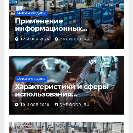
БАНКИ И КРЕДИТЫ
Применение
информационных
технологий и системная
12 ИЮЛЯ 2026
DMDWOOD_RU
интеграция в бизнес-
процессах
БАНКИ И КРЕДИТЫ
Характеристики и сферы
использования
межфланцевых
10 ИЮЛЯ 2026
DMDWOOD_RU
огнезащитных
самоклеящихся лент