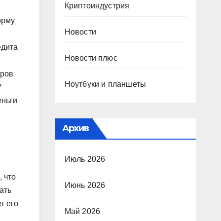
Криптоиндустрия
орму
Новости
едита
Новости плюс
еров
Ноутбуки и планшеты
У
еньги
Архив
Июль 2026
 что
Июнь 2026
ать
т его
Май 2026