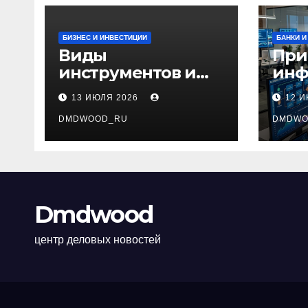
БИЗНЕС И ИНВЕСТИЦИИ
БАНКИ И
Виды
При
инструментов и
инф
аксессуаров для
тех
13 ИЮЛЯ 2026
12 
маникюра и
сис
педикюра
DMDWOOD_RU
инт
DMDWO
биз
Dmdwood
центр деловых новостей