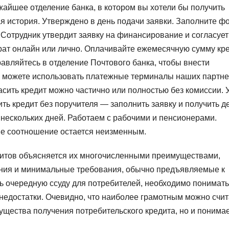
ближайшее отделение банка, в котором вы хотели бы получить
я история. Утверждено в день подачи заявки. Заполните ф
Сотрудник утвердит заявку на финансирование и согласует
врат онлайн или лично. Оплачивайте ежемесячную сумму кр
равляйтесь в отделение Почтового банка, чтобы внести
же можете использовать платежные терминалы наших партн
асить кредит можно частично или полностью без комиссии. 
ть кредит без поручителя — заполнить заявку и получить д
 нескольких дней. Работаем с рабочими и пенсионерами.
не соотношение остается неизменным.
дитов объясняется их многочисленными преимуществами,
ения и минимальные требования, обычно предъявляемые к
 очередную ссуду для потребителей, необходимо понимать,
е недостатки. Очевидно, что наиболее грамотным можно счит
ущества получения потребительского кредита, но и понимае