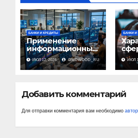
БАНКИ И КРЕДИТЫ
БАНКИ И
Применение
Хар
информационных
сфе
технологий и
исп
ИЮЛ 12, 2026
DMDWOOD_RU
ИЮЛ 1
системная
меж
интеграция в
огн
бизнес-процессах
сам
лен
Добавить комментарий
Для отправки комментария вам необходимо
автор