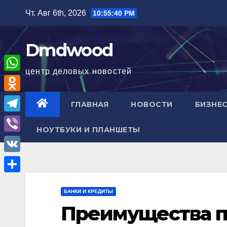
Перейти
Чт. Авг 6th, 2026
10:55:41 PM
к
содержимому
Dmdwood
центр деловых новостей
W
h
O
ГЛАВНАЯ
НОВОСТИ
БИЗНЕС
a
d
T
t
НОУТБУКИ И ПЛАНШЕТЫ
n
e
V
s
o
l
i
A
V
k
e
b
p
K
l
О
g
e
p
БАНКИ И КРЕДИТЫ
a
т
r
r
Преимущества п
s
п
a