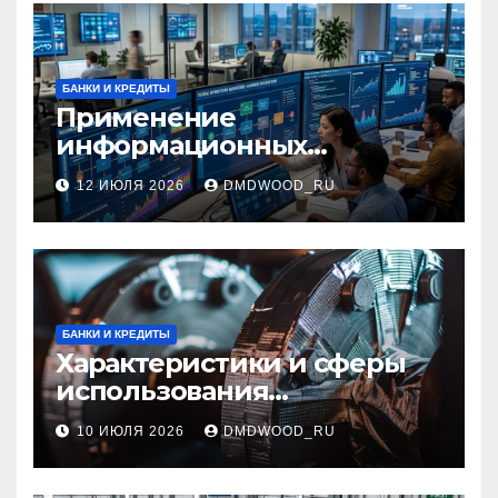
БАНКИ И КРЕДИТЫ
Применение
информационных
технологий и системная
12 ИЮЛЯ 2026
DMDWOOD_RU
интеграция в бизнес-
процессах
БАНКИ И КРЕДИТЫ
Характеристики и сферы
использования
межфланцевых
10 ИЮЛЯ 2026
DMDWOOD_RU
огнезащитных
самоклеящихся лент