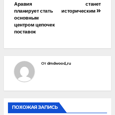
Аравия
станет
по
планирует стать
историческим
записям
основным
центром цепочек
поставок
От
dmdwood_ru
ПОХОЖАЯ ЗАПИСЬ