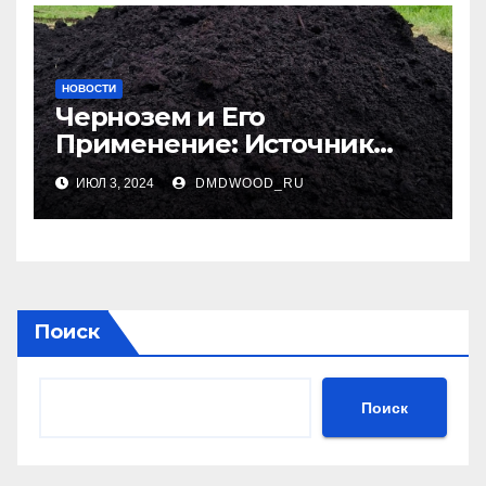
НОВОСТИ
Чернозем и Его
Применение: Источник
Плодородия
ИЮЛ 3, 2024
DMDWOOD_RU
Поиск
Поиск