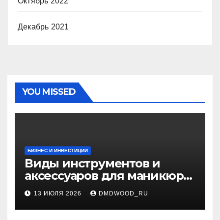
Октябрь 2022
Декабрь 2021
YOU MISSED
БИЗНЕС И ИНВЕСТИЦИИ
Виды инструментов и
аксессуаров для маникюра
и педикюра
13 ИЮЛЯ 2026
DMDWOOD_RU