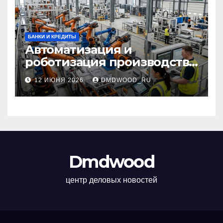
БАНКИ И КРЕДИТЫ
Автоматизация и
роботизация производства:
технологии, внедрение и
12 ИЮНЯ 2026
DMDWOOD_RU
эксплуатационные аспекты
Dmdwood
центр деловых новостей