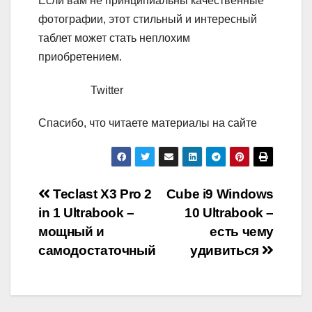
Если вам не принципиальны качественные
фотографии, этот стильный и интересный
таблет может стать неплохим
приобретением.
Twitter
Спасибо, что читаете материалы на сайте
Навигация
Teclast X3 Pro 2
Cube i9 Windows
in 1 Ultrabook –
10 Ultrabook –
по
мощный и
есть чему
записям
самодостаточный
удивиться