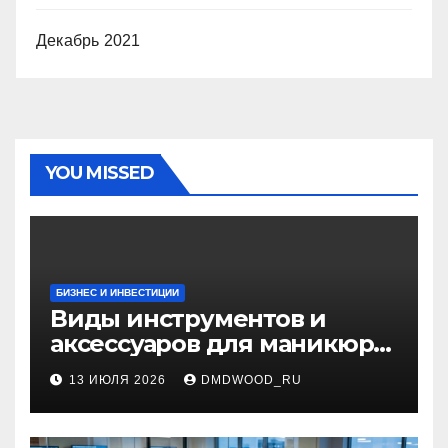
Декабрь 2021
YOU MISSED
БИЗНЕС И ИНВЕСТИЦИИ
Виды инструментов и
аксессуаров для маникюра
и педикюра
13 ИЮЛЯ 2026
DMDWOOD_RU