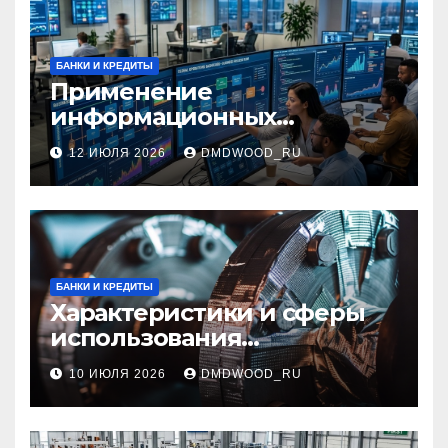
БАНКИ И КРЕДИТЫ
Применение
информационных
технологий и системная
12 ИЮЛЯ 2026
DMDWOOD_RU
интеграция в бизнес-
процессах
БАНКИ И КРЕДИТЫ
Характеристики и сферы
использования
межфланцевых
10 ИЮЛЯ 2026
DMDWOOD_RU
огнезащитных
самоклеящихся лент