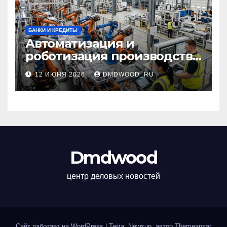
БАНКИ И КРЕДИТЫ
Автоматизация и
роботизация производства:
технологии, внедрение и
12 ИЮНЯ 2026
DMDWOOD_RU
эксплуатационные аспекты
Dmdwood
центр деловых новостей
Сайт работает на WordPress
|
Тема: Newsup, автор
Themeansar