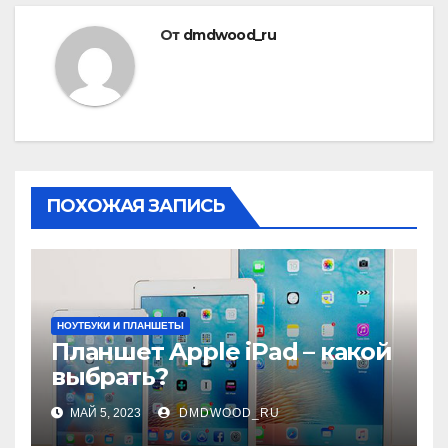
От
dmdwood_ru
ПОХОЖАЯ ЗАПИСЬ
НОУТБУКИ И ПЛАНШЕТЫ
Планшет Apple iPad – какой
выбрать?
МАЙ 5, 2023
DMDWOOD_RU