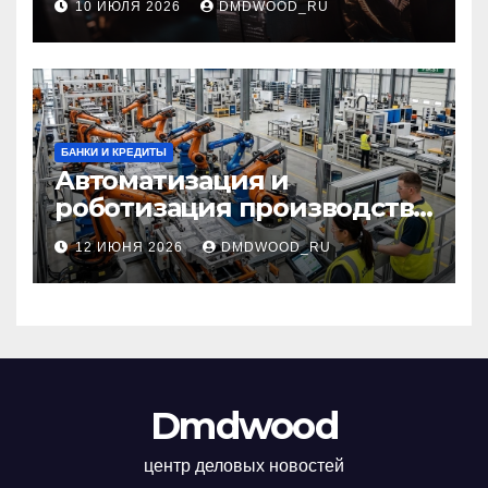
10 ИЮЛЯ 2026
DMDWOOD_RU
огнезащитных
самоклеящихся лент
БАНКИ И КРЕДИТЫ
Автоматизация и
роботизация производства:
технологии, внедрение и
12 ИЮНЯ 2026
DMDWOOD_RU
эксплуатационные аспекты
Dmdwood
центр деловых новостей