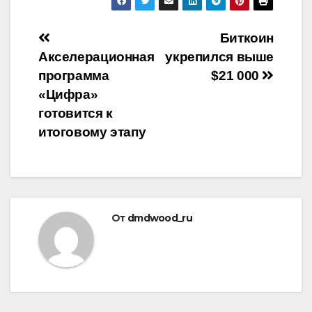
Навигация
Биткоин
Акселерационная
укрепился выше
по
программа
$21 000
записям
«Цифра»
готовится к
итоговому этапу
От
dmdwood_ru