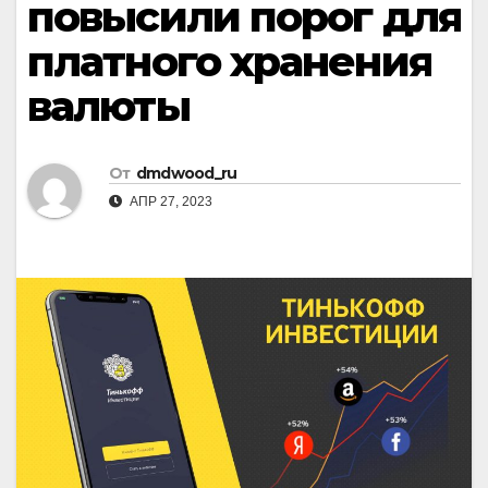
повысили порог для
платного хранения
валюты
От
dmdwood_ru
АПР 27, 2023