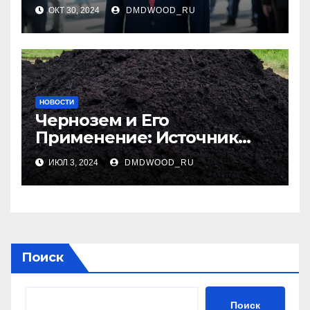
Современные Подходы к
ОКТ 30, 2024
DMDWOOD_RU
Образованию
НОВОСТИ
Чернозем и Его
Применение: Источник
Плодородия
ИЮЛ 3, 2024
DMDWOOD_RU
Поиск
Поиск