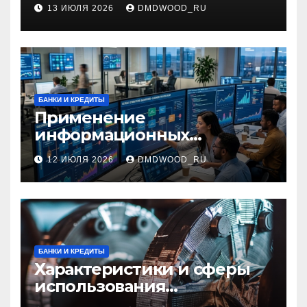
и педикюра
13 ИЮЛЯ 2026
DMDWOOD_RU
БАНКИ И КРЕДИТЫ
Применение
информационных
технологий и системная
12 ИЮЛЯ 2026
DMDWOOD_RU
интеграция в бизнес-
процессах
БАНКИ И КРЕДИТЫ
Характеристики и сферы
использования
межфланцевых