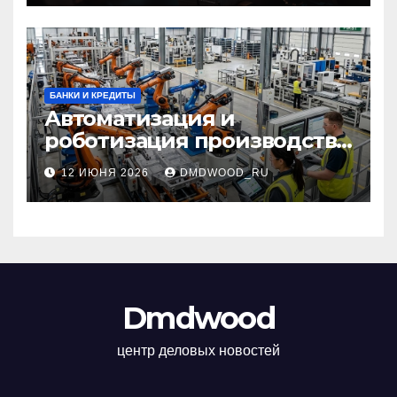
самоклеящихся лент
БАНКИ И КРЕДИТЫ
Автоматизация и
роботизация производства:
технологии, внедрение и
12 ИЮНЯ 2026
DMDWOOD_RU
эксплуатационные аспекты
Dmdwood
центр деловых новостей