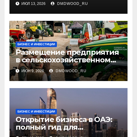
и педикюра
ИЮЛ 13, 2026
DMDWOOD_RU
БИЗНЕС И ИНВЕСТИЦИИ
Размещение предприятия
в сельскохозяйственном
справочнике, новинки
ИЮН 9, 2026
DMDWOOD_RU
техники и видео о
сельском хозяйстве
БИЗНЕС И ИНВЕСТИЦИИ
Открытие бизнеса в ОАЭ:
полный гид для
предпринимателей