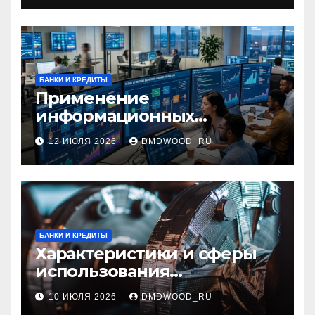
БАНКИ И КРЕДИТЫ
Применение
информационных
технологий и системная
12 ИЮЛЯ 2026
DMDWOOD_RU
интеграция в бизнес-
процессах
БАНКИ И КРЕДИТЫ
Характеристики и сферы
использования
межфланцевых
10 ИЮЛЯ 2026
DMDWOOD_RU
огнезащитных