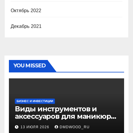
Октябрь 2022
Декабрь 2021
YOU MISSED
БИЗНЕС И ИНВЕСТИЦИИ
Виды инструментов и
аксессуаров для маникюра
и педикюра
13 ИЮЛЯ 2026
DMDWOOD_RU