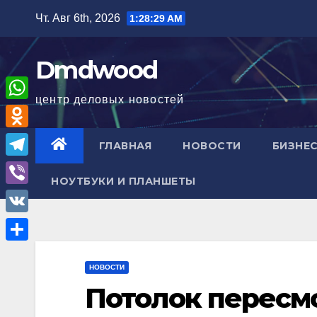
Перейти
Чт. Авг 6th, 2026
1:28:31 AM
к
содержимому
Dmdwood
центр деловых новостей
W
h
O
ГЛАВНАЯ
НОВОСТИ
БИЗНЕС
a
d
T
t
НОУТБУКИ И ПЛАНШЕТЫ
n
e
V
s
o
l
i
A
V
k
e
b
p
K
l
О
g
e
p
НОВОСТИ
a
т
r
r
Потолок пересмо
s
п
a