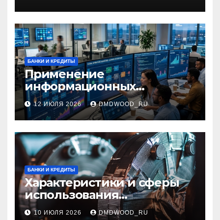
БАНКИ И КРЕДИТЫ
Применение
информационных
технологий и системная
12 ИЮЛЯ 2026
DMDWOOD_RU
интеграция в бизнес-
процессах
БАНКИ И КРЕДИТЫ
Характеристики и сферы
использования
межфланцевых
10 ИЮЛЯ 2026
DMDWOOD_RU
огнезащитных