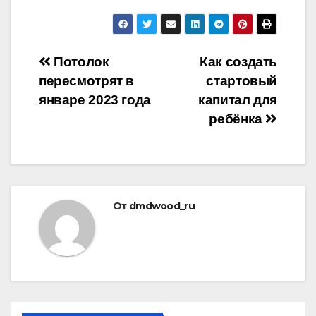
Навигация
Потолок
Как создать
пересмотрят в
стартовый
по
январе 2023 года
капитал для
записям
ребёнка
От
dmdwood_ru