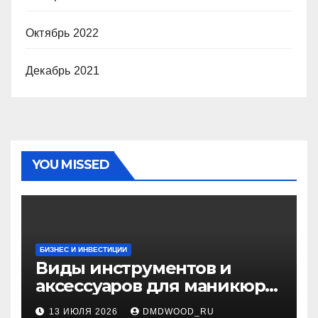
Октябрь 2022
Декабрь 2021
YOU MISSED
БИЗНЕС И ИНВЕСТИЦИИ
Виды инструментов и
аксессуаров для маникюра
и педикюра
13 ИЮЛЯ 2026
DMDWOOD_RU