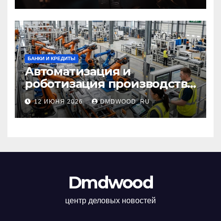
самоклеящихся лент
БАНКИ И КРЕДИТЫ
Автоматизация и
роботизация производства:
технологии, внедрение и
12 ИЮНЯ 2026
DMDWOOD_RU
эксплуатационные аспекты
Dmdwood
центр деловых новостей