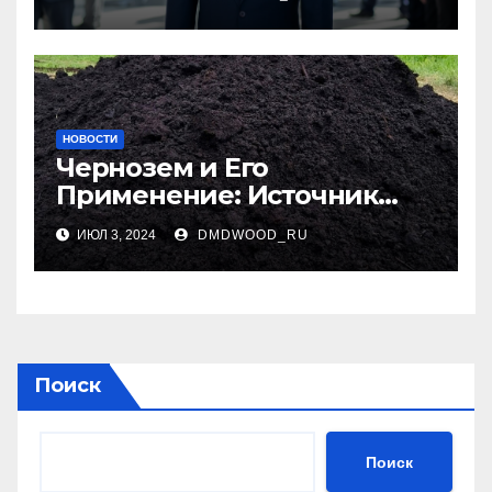
Образованию
НОВОСТИ
Чернозем и Его
Применение: Источник
Плодородия
ИЮЛ 3, 2024
DMDWOOD_RU
Поиск
Поиск