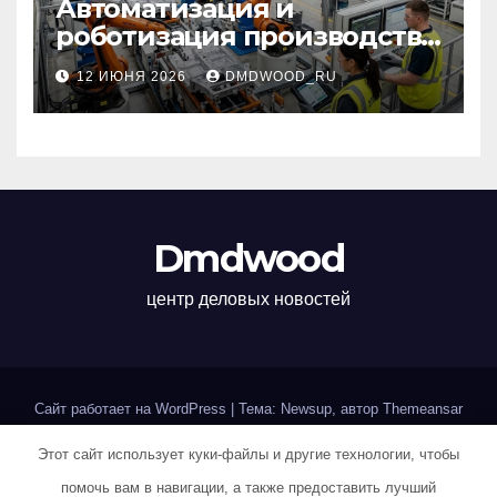
Автоматизация и
роботизация производства:
технологии, внедрение и
12 ИЮНЯ 2026
DMDWOOD_RU
эксплуатационные аспекты
Dmdwood
центр деловых новостей
Сайт работает на WordPress
|
Тема: Newsup, автор
Themeansar
Этот сайт использует куки-файлы и другие технологии, чтобы
Home
Sample Page
Авторам и правообладателям
помочь вам в навигации, а также предоставить лучший