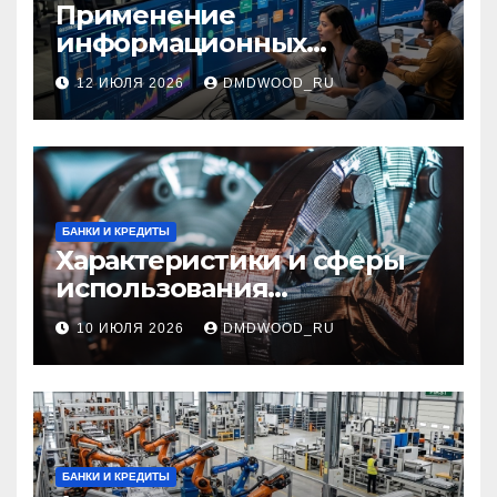
Применение
информационных
технологий и системная
12 ИЮЛЯ 2026
DMDWOOD_RU
интеграция в бизнес-
процессах
БАНКИ И КРЕДИТЫ
Характеристики и сферы
использования
межфланцевых
10 ИЮЛЯ 2026
DMDWOOD_RU
огнезащитных
самоклеящихся лент
БАНКИ И КРЕДИТЫ