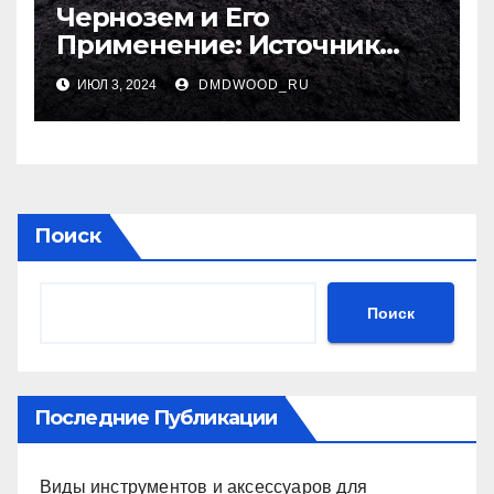
Чернозем и Его
Применение: Источник
Плодородия
ИЮЛ 3, 2024
DMDWOOD_RU
Поиск
Поиск
Последние Публикации
Виды инструментов и аксессуаров для