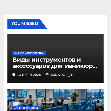
YOU MISSED
БИЗНЕС И ИНВЕСТИЦИИ
Виды инструментов и
аксессуаров для маникюра
и педикюра
13 ИЮЛЯ 2026
DMDWOOD_RU
БАНКИ И КРЕДИТЫ