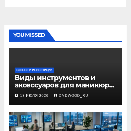
YOU MISSED
БИЗНЕС И ИНВЕСТИЦИИ
Виды инструментов и
аксессуаров для маникюра
и педикюра
13 ИЮЛЯ 2026
DMDWOOD_RU