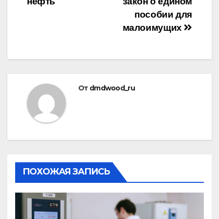
нефть
закон о едином
по
пособии для
записям
малоимущих
От
dmdwood_ru
ПОХОЖАЯ ЗАПИСЬ