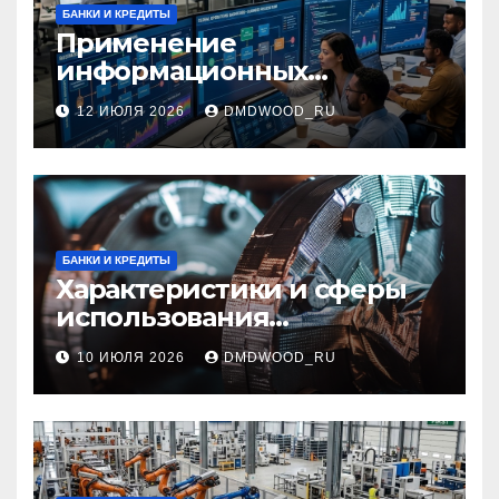
БАНКИ И КРЕДИТЫ
Применение
информационных
технологий и системная
12 ИЮЛЯ 2026
DMDWOOD_RU
интеграция в бизнес-
процессах
БАНКИ И КРЕДИТЫ
Характеристики и сферы
использования
межфланцевых
10 ИЮЛЯ 2026
DMDWOOD_RU
огнезащитных
самоклеящихся лент