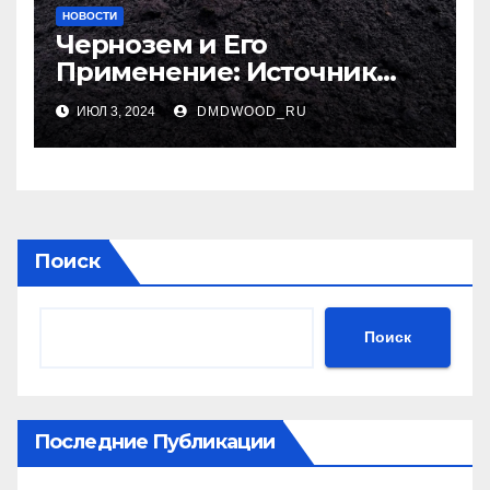
НОВОСТИ
Чернозем и Его
Применение: Источник
Плодородия
ИЮЛ 3, 2024
DMDWOOD_RU
Поиск
Поиск
Последние Публикации